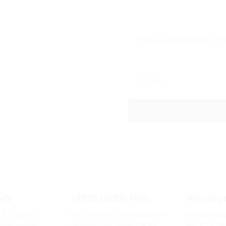
húng tôi bằng cách
Bạn cần trợ giúp thông tin gì?
Nội dung
Nội
VPĐD Hồ Chí Minh
Nhà máy 
-10, ngõ 15,
Địa chỉ: Số 73-75, đường S3,
Địa chỉ: Đư