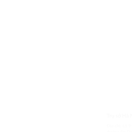
tin về công ty hoặc sản phẩm của c
điền vào biểu mẫu.
Trụ sở Hà 
Địa chỉ: Lô 9