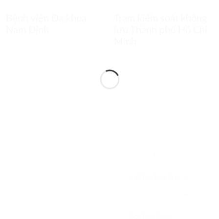
Bệnh viện Đa khoa
Trạm kiểm soát không
Nam Định
lưu Thành phố Hồ Chí
Minh
G TÔI
Bạn là ai
*
Điện thoại liên hệ
*
 biết thêm thông