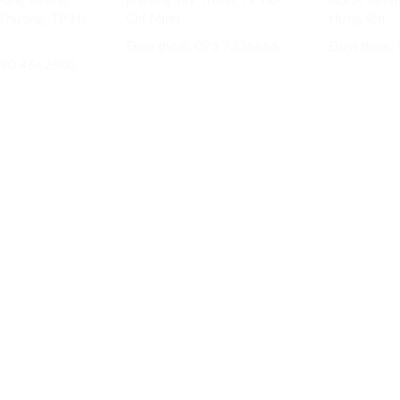
ơng Vương,
phường Tây Thạnh, TP Hồ
Nối A, xã N
Thượng, TP Hà
Chí Minh
Hưng Yên
Điện thoại: 093 7336866
Điện thoại:
 090 4662600