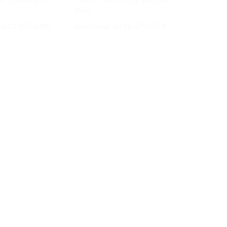
hư Quỳnh, tỉnh
Thành 3, xã Trí Quả, tỉnh Bắc
Ninh
0221 3788000
Điện thoại:
0222 3798879