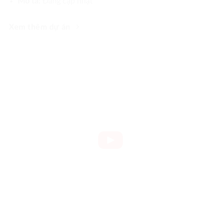
Mô tả:
Đang cập nhật
Xem thêm dự án