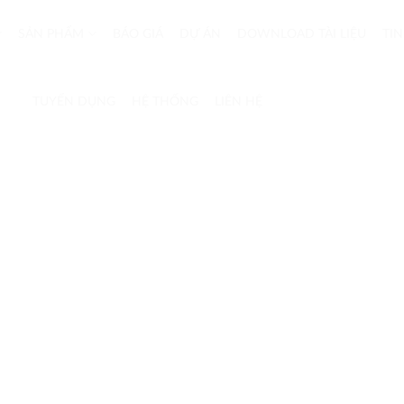
SẢN PHẨM
BÁO GIÁ
DỰ ÁN
DOWNLOAD TÀI LIỆU
TIN
TUYỂN DỤNG
HỆ THỐNG
LIÊN HỆ