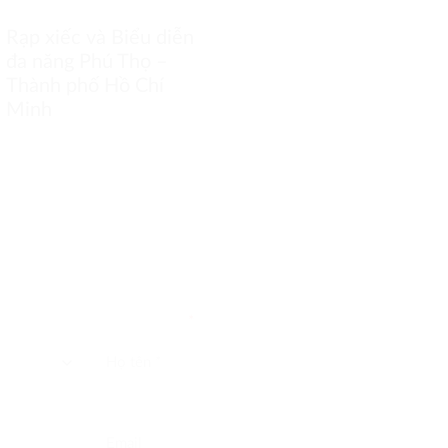
Rạp xiếc và Biểu diễn
Chung cư cao cấp D-
đa năng Phú Thọ –
Home
Thành phố Hồ Chí
Minh
Người liên hệ
*
Email liên hệ