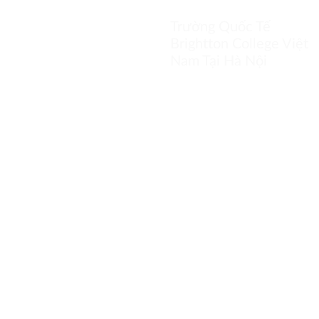
Trường Tiểu học Tân
Trường Quốc Tế
Mai
Brightton College Việt
Nam Tại Hà Nội
LIÊN HỆ VỚI CHÚN
Bạn có thể liên hệ với chúng tôi để