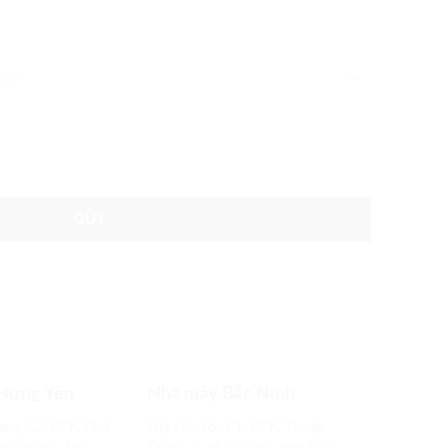
Hưng Yên
Nhà máy Bắc Ninh
ờng A2, KCN Phố
Địa chỉ: Lô 3.1, KCN Thuận