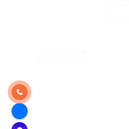
đường An Dư
phường Phú 
Nội
Điện thoại:
Dẫn đầu chất lượng!
Tự hào thương hiệu Việt!