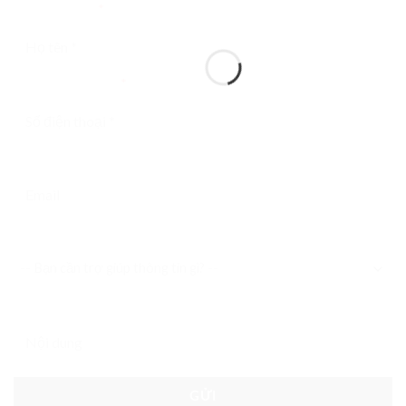
Người liên hệ
*
Điện thoại liên hệ
*
Email liên hệ
Bạn cần trợ giúp thông tin gì?
Nội dung