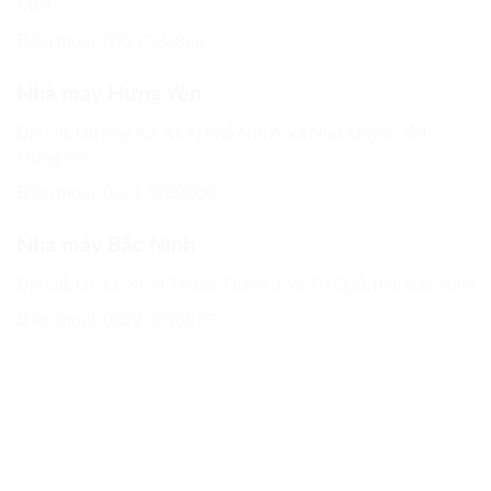
Minh
Điện thoại: 093 7336866
Nhà máy Hưng Yên
Địa chỉ: Đường A2, KCN Phố Nối A, xã Như Quỳnh, tỉnh
Hưng Yên
Điện thoại:
0221 3788000
Nhà máy Bắc Ninh
Địa chỉ: Lô 3.1, KCN Thuận Thành 3, xã Trí Quả, tỉnh Bắc Ninh
Điện thoại:
0222 3798879