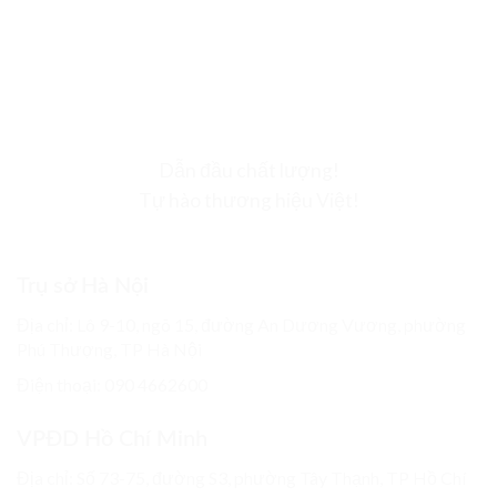
Dẫn đầu chất lượng!
Tự hào thương hiệu Việt!
Trụ sở Hà Nội
Địa chỉ: Lô 9-10, ngõ 15, đường An Dương Vương, phường
Phú Thượng, TP Hà Nội
Điện thoại: 090 4662600
VPĐD Hồ Chí Minh
Địa chỉ: Số 73-75, đường S3, phường Tây Thạnh, TP Hồ Chí