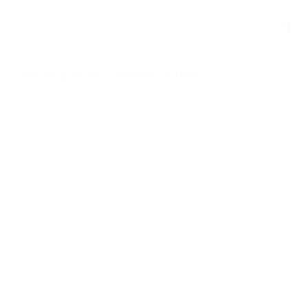
Skip
to
content
Trang chủ
Dự án
Xăng dầu Tín Nghĩa
Đồng Nai