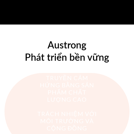
Austrong
Phát triển bền vững
COI TRỌNG LỢI
ÍCH CỦA ĐỐI TÁC
TRUYỀN CẢM
HỨNG BẰNG SẢN
PHẨM CHẤT
LƯỢNG CAO
TRÁCH NHIỆM VỚI
MÔI TRƯỜNG VÀ
CỘNG ĐỒNG