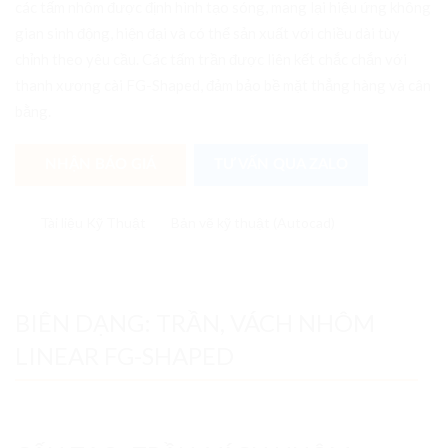
các tấm nhôm được định hình tạo sóng, mang lại hiệu ứng không
gian sinh động, hiện đại và có thể sản xuất với chiều dài tùy
chỉnh theo yêu cầu. Các tấm trần được liên kết chắc chắn với
thanh xương cài FG-Shaped, đảm bảo bề mặt thẳng hàng và cân
bằng.
NHẬN BÁO GIÁ
TƯ VẤN QUA ZALO
Tài liệu Kỹ Thuật
Bản vẽ kỹ thuật (Autocad)
BIÊN DẠNG: TRẦN, VÁCH NHÔM
LINEAR FG-SHAPED