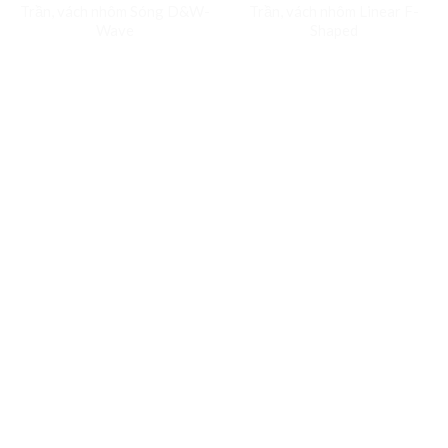
Trần, vách nhôm Sóng D&W-
Trần, vách nhôm Linear F-
Wave
Shaped
LIÊN HỆ VỚI CHÚNG TÔI
Bạn có thể liên hệ với chúng tôi để biết
thêm thông tin về công ty hoặc sản
phẩm của chúng tôi bằng cách điền vào