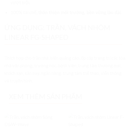
vượt trội.
100% tái chế,
.
thân thiện môi trường, bền vững lâu dài
ỨNG DỤNG: TRẦN, VÁCH NHÔM
LINEAR FG-SHAPED
Thích hợp cho trần nhà, biển quảng cáo, ốp cộp trang trí các tòa
nhà văn phòng, trường học, bệnh viện, trung tâm thương mại,
khách sạn, sân bay, ngân hàng, trung tâm thể thao, viễn thông
và truyền hình.
XEM THÊM SẢN PHẨM