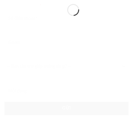
Điện thoại liên hệ
*
Email liên hệ
Bạn cần trợ giúp thông tin gì?
Nội dung