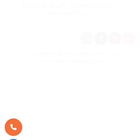
Chính sách bảo mật
Điều khoản sử dụng
Chính sách đối tác
© 2025 Bản quyền thuộc về Austrong Group
Thiết kế website bởi BlueDigital.vn