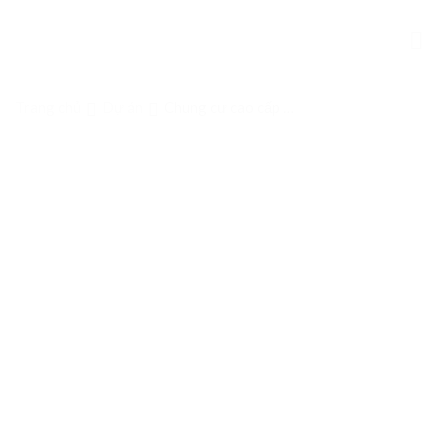
Skip
to
content
Trang chủ
Dự án
Chung cư cao cấp D-
Home