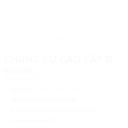
CHUNG CƯ CAO CẤP D-
HOME
Trần nhôm Linear U-Shaped
Sản phẩm:
Đang cập nhật
Diện tích thi công:
765 Hồng Bàng, Quận 6, Hồ Chi Minh
Vị trí:
2023
Thời gian thi công: