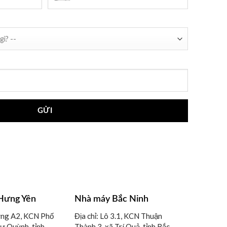
?
Hưng Yên
Nhà máy Bắc Ninh
ờng A2, KCN Phố
Địa chỉ: Lô 3.1, KCN Thuận
hư Quỳnh, tỉnh
Thành 3, xã Trí Quả, tỉnh Bắc