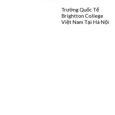
Trường Tiểu học Tân
Trường Quốc Tế
Mai
Brightton College
Việt Nam Tại Hà Nội
LIÊN HỆ VỚI CHÚN
Bạn có thể liên hệ với chúng tôi đ