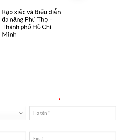
Rạp xiếc và Biểu diễn
Chung cư cao cấp D-
đa năng Phú Thọ –
Home
Thành phố Hồ Chí
Minh
Người liên hệ
*
Email liên hệ