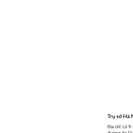
tin về công ty hoặc sản phẩm của 
cách điền vào biểu mẫu.
Trụ sở Hà 
Địa chỉ: Lô 9
đường An D