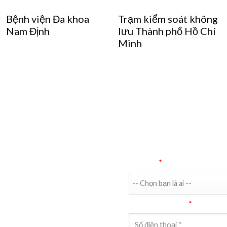
Bệnh viện Đa khoa
Trạm kiểm soát không
Nam Định
lưu Thành phố Hồ Chí
Minh
Bạn là ai
*
G TÔI
Điện thoại liên hệ
*
ể biết thêm thông