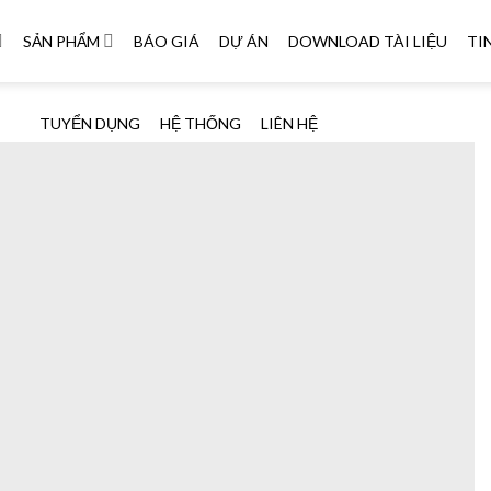
SẢN PHẨM
BÁO GIÁ
DỰ ÁN
DOWNLOAD TÀI LIỆU
TI
TUYỂN DỤNG
HỆ THỐNG
LIÊN HỆ