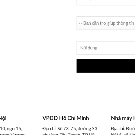
chúng tôi bằng
Bạn cần trợ giúp thông tin gì
Nội dung
Nội
VPĐD Hồ Chí Minh
Nhà máy 
-10, ngõ 15,
Địa chỉ: Số 73-75, đường S3,
Địa chỉ: Đư
ương Vương,
phường Tây Thạnh, TP Hồ
Nối A, xã N