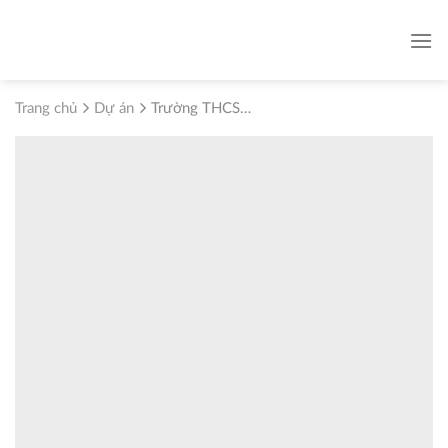
Skip
to
content
Trang chủ
Dự án
Trường THCS
Thượng Cát