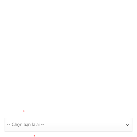
LIÊN HỆ VỚI CHÚNG TÔI
Bạn có thể liên hệ với chúng tôi để biết
thêm thông tin về công ty hoặc sản
phẩm của chúng tôi bằng cách điền vào
biểu mẫu.
Bạn là ai
*