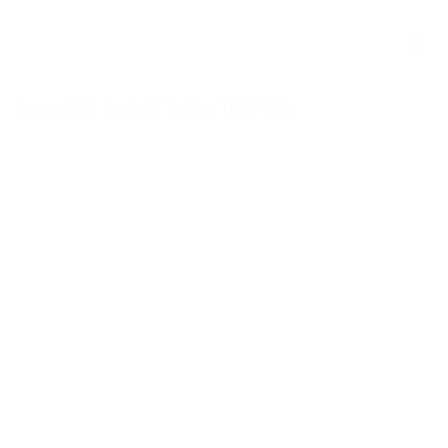
Skip
to
content
Trang chủ
Dự án
Trường THCS Trần
Duy Hưng