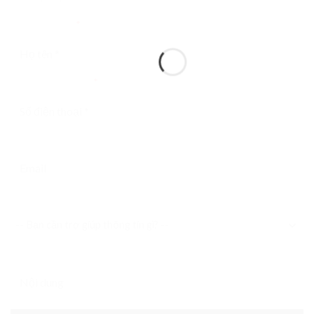
Người liên hệ
*
Điện thoại liên hệ
*
Email liên hệ
Bạn cần trợ giúp thông tin gì?
Nội dung