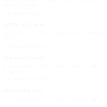
Địa chỉ: Lô 9-10, ngõ 15, đường An Dương Vương, phường
Phú Thượng, TP Hà Nội
Điện thoại: 090 4662600
VPĐD Hồ Chí Minh
Địa chỉ: Số 73-75, đường S3, phường Tây Thạnh, TP Hồ Chí
Minh
Điện thoại: 093 7336866
Nhà máy Hưng Yên
Địa chỉ: Đường A2, KCN Phố Nối A, xã Như Quỳnh, tỉnh
Hưng Yên
Điện thoại:
0221 3788000
Nhà máy Bắc Ninh
Địa chỉ: Lô 3.1, KCN Thuận Thành 3, xã Trí Quả, tỉnh Bắc
Ninh