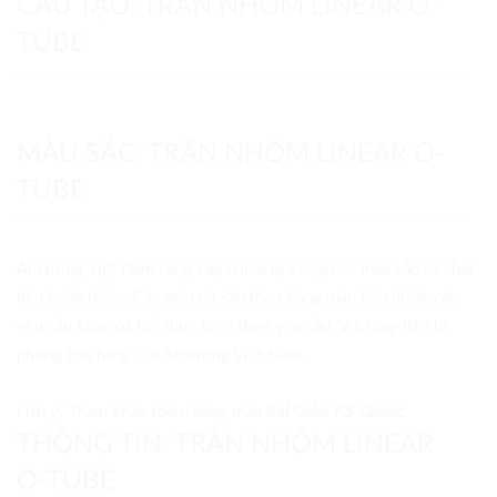
CẤU TẠO: TRẦN NHÔM LINEAR O-
TUBE
MÀU SẮC: TRẦN NHÔM LINEAR O-
TUBE
Austrong Việt Nam cung cấp nhiều lựa chọn về màu sắc và chất
liệu hoàn thiện. Các màu có sẵn theo bảng màu bên dưới, các
yêu cầu khác có thể thực hiện theo yêu cầu. Vui lòng liên hệ
phòng bán hàng của Austrong Việt Nam.
Lưu ý: Tham khảo thêm bảng màu
Ral Color K5 Classic
THÔNG TIN: TRẦN NHÔM LINEAR
O-TUBE