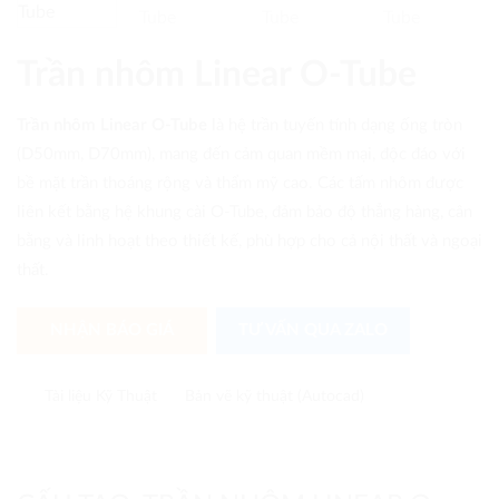
Trần nhôm Linear O-Tube
Trần nhôm Linear O-Tube
là hệ trần tuyến tính dạng ống tròn
(D50mm, D70mm), mang đến cảm quan mềm mại, độc đáo với
bề mặt trần thoáng rộng và thẩm mỹ cao. Các tấm nhôm được
liên kết bằng hệ khung cài O-Tube, đảm bảo độ thẳng hàng, cân
bằng và linh hoạt theo thiết kế, phù hợp cho cả nội thất và ngoại
thất.
NHẬN BÁO GIÁ
TƯ VẤN QUA ZALO
Tài liệu Kỹ Thuật
Bản vẽ kỹ thuật (Autocad)