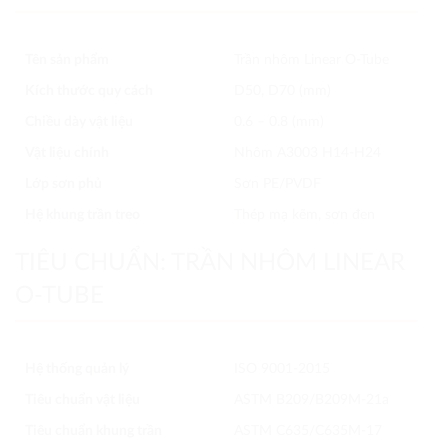
Tên sản phẩm
Trần nhôm Linear O-Tube
Kích thước quy cách
D50, D70 (mm)
Chiều dày vật liệu
0.6 – 0.8 (mm)
Vật liệu chính
Nhôm A3003 H14-H24
Lớp sơn phủ
Sơn PE/PVDF
Hệ khung trần treo
Thép mạ kẽm, sơn đen
TIÊU CHUẨN: TRẦN NHÔM LINEAR
O-TUBE
Hệ thống quản lý
ISO 9001-2015
Tiêu chuẩn vật liệu
ASTM B209/B209M-21a
Tiêu chuẩn khung trần
ASTM C635/C635M-17