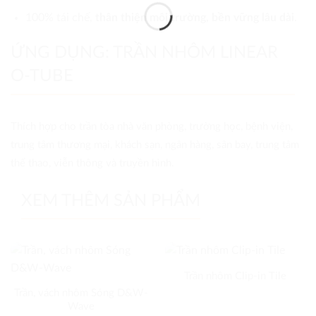
100% tái chế,
thân thiện môi trường, bền vững lâu dài
.
ỨNG DỤNG: TRẦN NHÔM LINEAR
O-TUBE
Thích hợp cho trần tòa nhà văn phòng, trường học, bệnh viện,
trung tâm thương mại, khách sạn, ngân hàng, sân bay, trung tâm
thể thao, viễn thông và truyền hình.
XEM THÊM SẢN PHẨM
Trần nhôm Clip-in Tile
Trần, vách nhôm Sóng D&W-
Wave