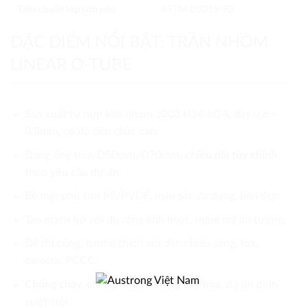
Tiêu chuẩn lớp sơn phủ
ASTM D3359-93
ĐẶC ĐIỂM NỔI BẬT: TRẦN NHÔM
LINEAR O-TUBE
Sản xuất từ hợp kim nhôm 3003 H14-H24, dày 0.6 –
0.8mm, có độ bền chắc cao.
Dạng ống tròn D50mm, D70mm,
chiều dài tùy chỉnh
theo yêu cầu dự án
.
Bề mặt phủ sơn PE/PVDF, màu sắc đa dạng, bền đẹp.
Tạo mạch hở với độ rộng linh hoạt, thẩm mỹ ấn tượng.
Dễ thi công, tương thích với đèn chiếu sáng, loa,
camera, PCCC.
Chống cháy, chống nước, chống oxy hóa
, độ ổn định
vượt trội.